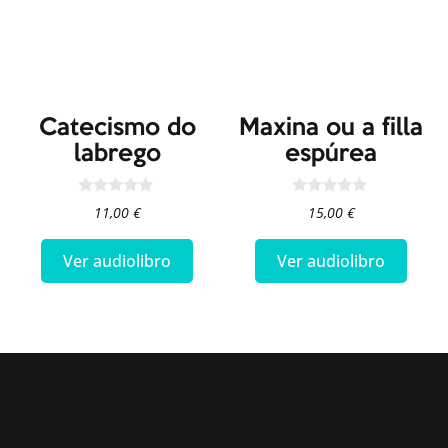
Catecismo do
Maxina ou a filla
labrego
espúrea
0
0
11,00
€
15,00
€
o
o
u
u
t
t
Ver audiolibro
Ver audiolibro
o
o
f
f
5
5